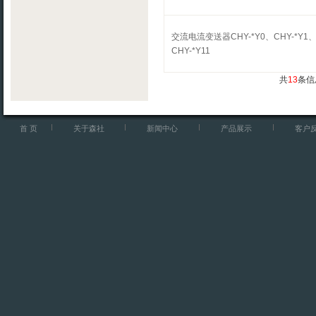
交流电流变送器CHY-*Y0、CHY-*Y1
CHY-*Y11
共
13
条信
首 页
关于森社
新闻中心
产品展示
客户