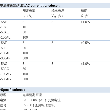
流电流变送器
(
无源
)
/
AC current transducer
:
号
额定电流
输出电压
精度
I
（
A
）
V
（
V
）
X
（
%
）
N
M
-5AE
5
5
±1.0%
-10AE
10
-50AE
50
-100AE
100
-5AF
5
5
±0.5%
-50AF
50
-100AF
100
-300AF
300
-5AG
5
5
±1.0%
-50AG
50
-100AG
100
-500AG
500
数
/
Specifications
：
造原理
电磁隔离原理
定电流
5A…500A
（
AC
）交流电流
出信号
5V (DC)
直流标准信号。