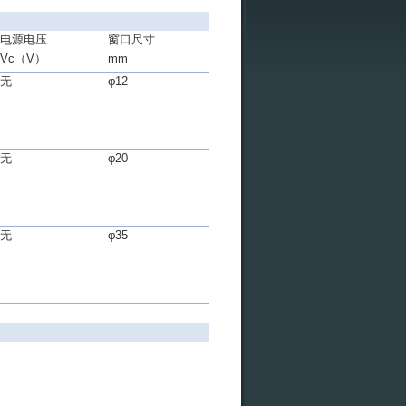
电源电压
窗口尺寸
Vc
（
V
）
mm
无
φ12
无
φ20
无
φ35