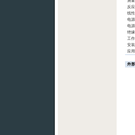
测
反
线
电
电
绝
工
安
应
外