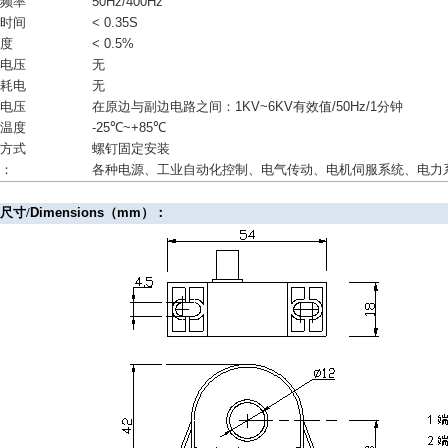
量频率
50Hz/400Hz
应时间
< 0.35S
性度
< 0.5%
源电压
无
源耗电
无
缘电压
在原边与副边电路之间：
1KV~6KV
有效值
/50Hz/1
分钟
作温度
-25
℃
~+85
℃
装方式
螺钉固定安装
用：
各种电源、工业自动化控制、电气传动、电机伺服系统、电力
形尺寸
/
Dimensions
（
mm
）：