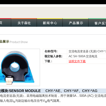
名称/型号:
交流电流变送器 (无源) CHY-*A
额定输入参数:
AC 5A~500A 交流电流
下载：
说明文件下载
波模块
/
SENSOR MODULE
CHY-*AE
、
CHY-*AF
、
CHY-*AG
流电流变送器
(
无源
)
，采用电磁隔离技术制造，用于测量
5A…500A (AC)
交流电
边输入电流
I
与副边输出电压信号
V
电气隔离。
N
M