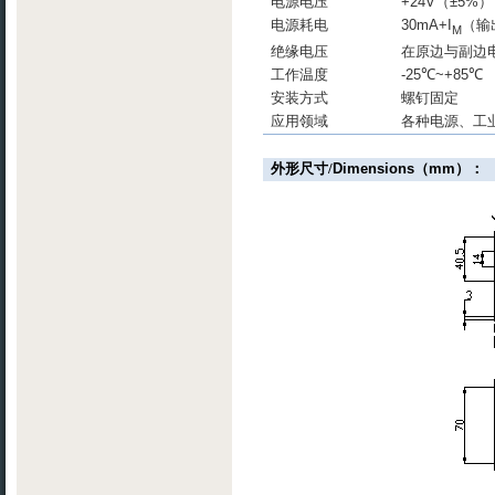
电源电压
+24V
（
±5%
）
电源耗电
30mA+I
（输
M
绝缘电压
在原边与副边
工作温度
-25
℃
~+85
℃
安装方式
螺钉固定
应用领域
各种电源、工
外形尺寸
/
Dimensions
（
mm
）：