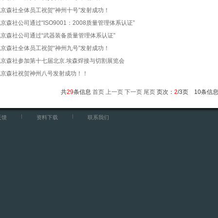
北京森社全体员工祝贺“神州十号”发射成功！
京森社公司通过“ISO9001：2008质量管理体系认证”
北京森社公司通过“武器装备质量管理体系认证”
北京森社全体员工祝贺“神州九号”发射成功！
北京森社参加第十七届北京.埃森焊接与切割展览会
北京森社祝贺神州八号发射成功！！
共
29
条信息
首页
上一页
下一页
尾页
页次：
2
/3页 10条信
反馈
资料下载
联系我们