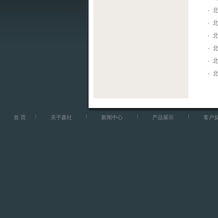
·
·
北
·
·
·
·
首 页
关于森社
新闻中心
产品展示
客户