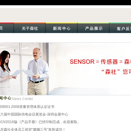
S09001:2008质量管理体系认证证书
第六届中国国际供电会议展览会-深圳会展中心
015/2016版《产品手册》已经印制完成，欢迎索取。
北京森社全体员工祝贺“嫦娥三号”发射成功！