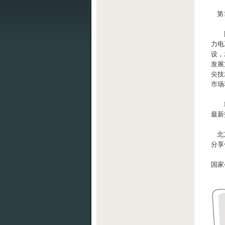
第
随着
力电
设，
发展
尖技
市场
ES
最新
北京
分享
国家