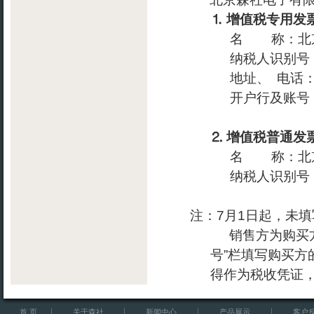
⒈
增值税专用发
名
称：北
纳税人识别号
地址、
电话
开户行及账号
⒉
增值税普通发
名
称：北
纳税人识别号
注：
7
月
1
日起，未填
销售方为购买
号
”
栏填写购买方
得作为税收凭证
首 页
关于森社
新闻中心
产品展示
客户