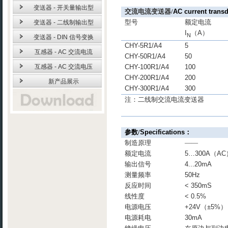
变送器 - 开关量输出型
交流电流变送器
/
AC current trans
型号
额定电流
变送器 - 二线制输出型
I
（
A
）
N
变送器 - DIN 信号变换
CHY-5R1/A4
5
互感器 - AC 交流电流
CHY-50R1/A4
50
互感器 - AC 交流电压
CHY-100R1/A4
100
CHY-200R1/A4
200
新产品展示
CHY-300R1/A4
300
注：二线制交流电流变送器
参数
/
Specifications
：
制造原理
——
额定电流
5…300A
（
AC
输出信号
4...20mA
测量频率
50Hz
反应时间
< 350mS
线性度
< 0.5%
电源电压
+24V
（
±5%
）
电源耗电
30mA