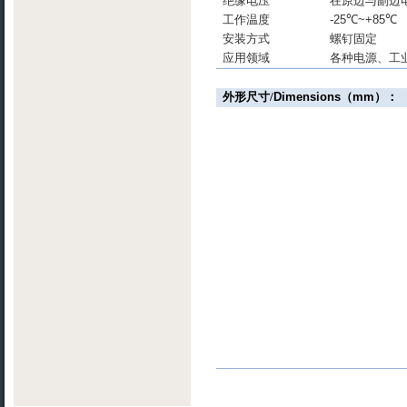
绝缘电压
在原边与副边
工作温度
-25
℃
~+85
℃
安装方式
螺钉固定
应用领域
各种电源、工
外形尺寸
/
Dimensions
（
mm
）：